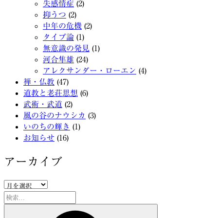
失感情症
(2)
抑うつ
(2)
中年の危機
(2)
タイプ論
(1)
無意識の発見
(1)
河合隼雄
(24)
アレクサンダー・ローエン
(4)
禅・仏教
(47)
道教と老荘思想
(6)
武術・武道
(2)
風の谷のナウシカ
(3)
いのちの輝き
(1)
お知らせ
(16)
アーカイブ
ア
ー
検
カ
索:
検