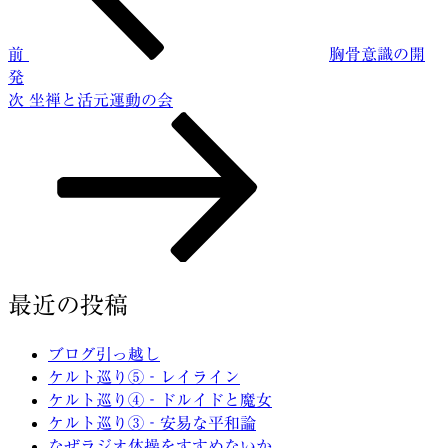
ビ
前
胸骨意識の開
ゲ
発
ー
次
次
坐禅と活元運動の会
の
シ
投
ョ
稿
ン
最近の投稿
ブログ引っ越し
ケルト巡り⑤‐レイライン
ケルト巡り④‐ドルイドと魔女
ケルト巡り③‐安易な平和論
なぜラジオ体操をすすめないか