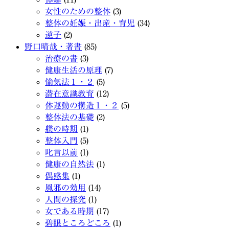
女性のための整体
(3)
整体の妊娠・出産・育児
(34)
逆子
(2)
野口晴哉・著書
(85)
治療の書
(3)
健康生活の原理
(7)
愉気法１・２
(5)
潜在意識教育
(12)
体運動の構造１・２
(5)
整体法の基礎
(2)
躾の時期
(1)
整体入門
(5)
叱言以前
(1)
健康の自然法
(1)
偶感集
(1)
風邪の効用
(14)
人間の探究
(1)
女である時期
(17)
碧眼ところどころ
(1)