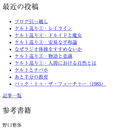
最近の投稿
ブログ引っ越し
ケルト巡り⑤‐レイライン
ケルト巡り④‐ドルイドと魔女
ケルト巡り③‐安易な平和論
なぜラジオ体操をすすめないか
ケルト巡り②‐物語と意識
ケルト巡り①‐人間における自然とは
ケルトとナバホ
あと半分の教育
バック・トゥ・ザ・フューチャー（1985）
記事一覧
参考書籍
野口整体