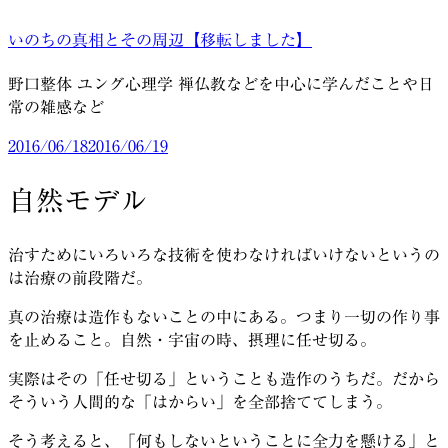
コ
いのちの真相とその周辺【移転しました】
ン
テ
野口整体 ユング心理学 禅仏教などを中心に学んだことや日
ン
常の雑感など
ツ
へ
投
2016/06/18
2016/06/19
ス
稿
キ
日:
自然モデル
ッ
プ
治すためにいろいろな技術を使わなければいけないというの
は治療の前段階だ。
真の治療は造作もないことの中にある。つまり一切の作り事
を止めること。自然・宇宙の時、摂理に任せ切る。
実際はその「任せ切る」ということも造作のうちだ。だから
そういう人間的な「はからい」を全部捨ててしまう。
そう考えると、「何もしないということに全力を懸ける」と