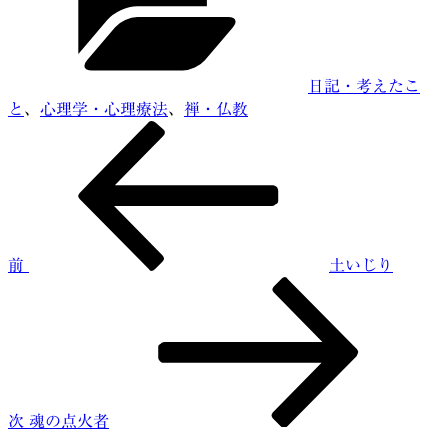
リ
ー
日記・考えたこ
と
、
心理学・心理療法
、
禅・仏教
前
投
の
稿
投
稿
ナ
ビ
前
土いじり
ゲ
次
ー
の
投
シ
稿
ョ
ン
次
魂の点火者