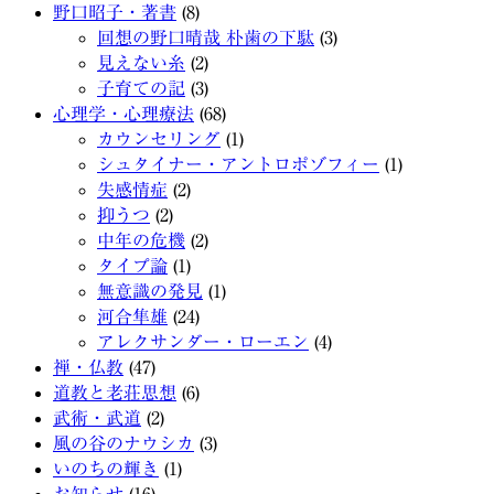
野口昭子・著書
(8)
回想の野口晴哉 朴歯の下駄
(3)
見えない糸
(2)
子育ての記
(3)
心理学・心理療法
(68)
カウンセリング
(1)
シュタイナー・アントロポゾフィー
(1)
失感情症
(2)
抑うつ
(2)
中年の危機
(2)
タイプ論
(1)
無意識の発見
(1)
河合隼雄
(24)
アレクサンダー・ローエン
(4)
禅・仏教
(47)
道教と老荘思想
(6)
武術・武道
(2)
風の谷のナウシカ
(3)
いのちの輝き
(1)