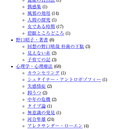
健康の自然法
(1)
偶感集
(1)
風邪の効用
(14)
人間の探究
(1)
女である時期
(17)
碧眼ところどころ
(1)
野口昭子・著書
(8)
回想の野口晴哉 朴歯の下駄
(3)
見えない糸
(2)
子育ての記
(3)
心理学・心理療法
(68)
カウンセリング
(1)
シュタイナー・アントロポゾフィー
(1)
失感情症
(2)
抑うつ
(2)
中年の危機
(2)
タイプ論
(1)
無意識の発見
(1)
河合隼雄
(24)
アレクサンダー・ローエン
(4)