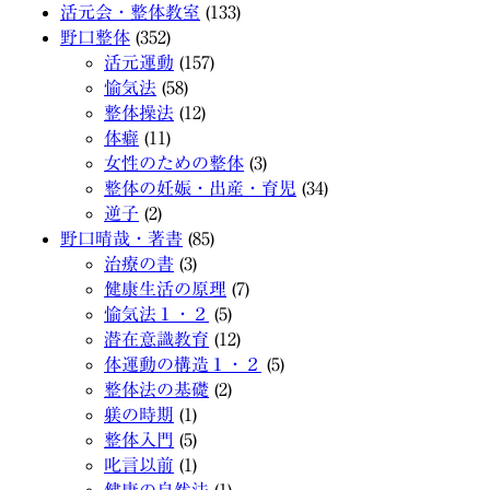
活元会・整体教室
(133)
野口整体
(352)
活元運動
(157)
愉気法
(58)
整体操法
(12)
体癖
(11)
女性のための整体
(3)
整体の妊娠・出産・育児
(34)
逆子
(2)
野口晴哉・著書
(85)
治療の書
(3)
健康生活の原理
(7)
愉気法１・２
(5)
潜在意識教育
(12)
体運動の構造１・２
(5)
整体法の基礎
(2)
躾の時期
(1)
整体入門
(5)
叱言以前
(1)