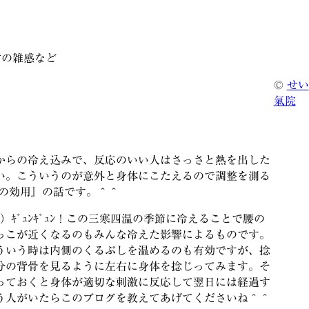
常の雑感など
©
せい
氣院
からの冷え込みで、反応のいい人はさっさと熱を出した
かい。こういうのが意外と身体にこたえるので調整を測る
邪の効用』の話です。＾＾
ｷﾞｭﾝｷﾞｭﾝ！この三寒四温の季節に冷えることで腰の
っこが近くなるのもみんな冷えた影響によるものです。
ういう時は内側のくるぶしを温めるのも有効ですが、捻
分の背骨を見るように左右に身体を捻じってみます。そ
っておくと身体が適切な刺激に反応して翌日には経過す
う人がいたらこのブログを教えてあげてくださいね＾＾