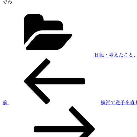
でわ
カ
テ
ゴ
リ
ー
日記・考えたこと
前
投
の
稿
投
稿
ナ
ビ
前
横浜で逆子を直
ゲ
次
ー
の
投
シ
稿