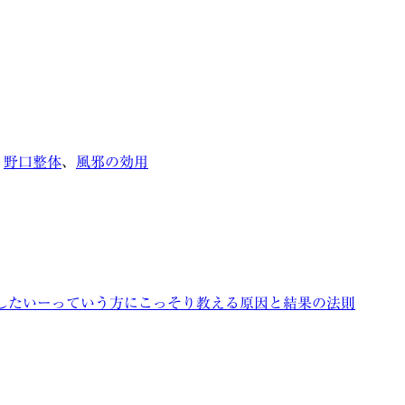
、
野口整体
、
風邪の効用
したいーっていう方にこっそり教える原因と結果の法則