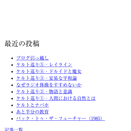
最近の投稿
ブログ引っ越し
ケルト巡り⑤‐レイライン
ケルト巡り④‐ドルイドと魔女
ケルト巡り③‐安易な平和論
なぜラジオ体操をすすめないか
ケルト巡り②‐物語と意識
ケルト巡り①‐人間における自然とは
ケルトとナバホ
あと半分の教育
バック・トゥ・ザ・フューチャー（1985）
記事一覧