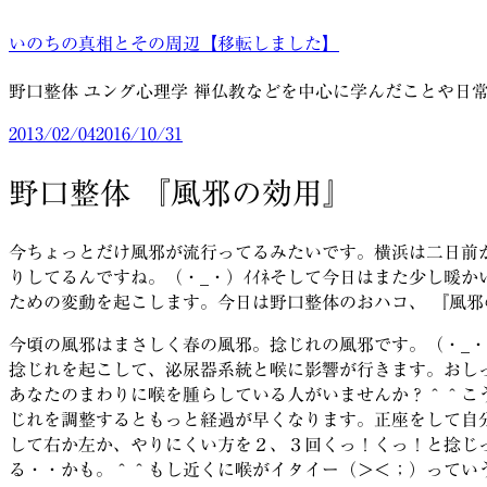
コ
いのちの真相とその周辺【移転しました】
ン
テ
野口整体 ユング心理学 禅仏教などを中心に学んだことや日
ン
ツ
投
2013/02/04
2016/10/31
へ
稿
ス
日:
野口整体 『風邪の効用』
キ
ッ
今ちょっとだけ風邪が流行ってるみたいです。横浜は二日前
プ
りしてるんですね。（・_・）ｲｲﾈそして今日はまた少し暖
ための変動を起こします。今日は野口整体のおハコ、 『風
今頃の風邪はまさしく春の風邪。捻じれの風邪です。（・_・）
捻じれを起こして、泌尿器系統と喉に影響が行きます。おし
あなたのまわりに喉を腫らしている人がいませんか？＾＾こ
じれを調整するともっと経過が早くなります。正座をして自
して右か左か、やりにくい方を２、３回くっ！くっ！と捻じ
る・・かも。＾＾もし近くに喉がイタイー（＞＜；）ってい