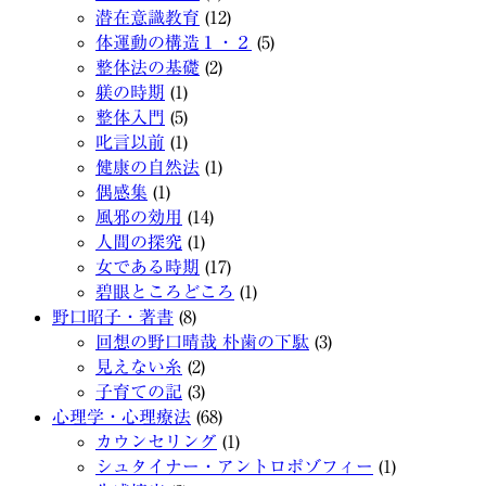
潜在意識教育
(12)
体運動の構造１・２
(5)
整体法の基礎
(2)
躾の時期
(1)
整体入門
(5)
叱言以前
(1)
健康の自然法
(1)
偶感集
(1)
風邪の効用
(14)
人間の探究
(1)
女である時期
(17)
碧眼ところどころ
(1)
野口昭子・著書
(8)
回想の野口晴哉 朴歯の下駄
(3)
見えない糸
(2)
子育ての記
(3)
心理学・心理療法
(68)
カウンセリング
(1)
シュタイナー・アントロポゾフィー
(1)