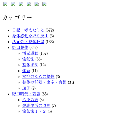
カテゴリー
日記・考えたこと
(672)
身体感覚を取り戻す
(6)
活元会・整体教室
(133)
野口整体
(352)
活元運動
(157)
愉気法
(58)
整体操法
(12)
体癖
(11)
女性のための整体
(3)
整体の妊娠・出産・育児
(34)
逆子
(2)
野口晴哉・著書
(85)
治療の書
(3)
健康生活の原理
(7)
愉気法１・２
(5)