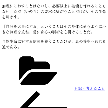
無理にこわすことはないし、必要以上に破壊を怖れることも
ない。ただ〈いのち〉の要求に従がうことだけが、その生命
を輝かす。
「自分を大事にする」ということはその身体に適うように小
さな無理を重ね、常に身心の刷新を心掛けることだ。
自然生命に対する信頼を養うことだけが、真の養生へ通じる
道である。
カ
テ
ゴ
リ
ー
日記・考えたこと
前
投
の
稿
投