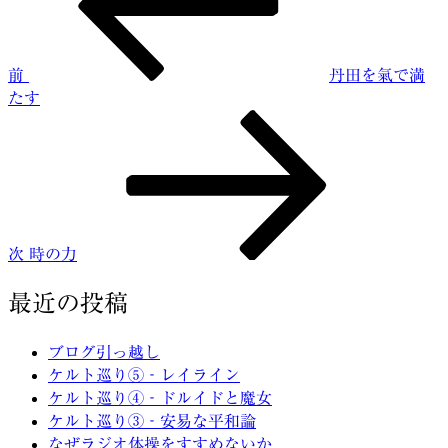
稿
ナ
ビ
前
丹田を氣で満
ゲ
たす
ー
次
の
シ
投
ョ
稿
ン
次
時の力
最近の投稿
ブログ引っ越し
ケルト巡り⑤‐レイライン
ケルト巡り④‐ドルイドと魔女
ケルト巡り③‐安易な平和論
なぜラジオ体操をすすめないか