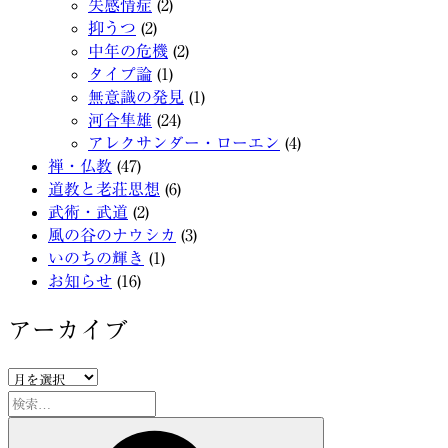
失感情症
(2)
抑うつ
(2)
中年の危機
(2)
タイプ論
(1)
無意識の発見
(1)
河合隼雄
(24)
アレクサンダー・ローエン
(4)
禅・仏教
(47)
道教と老荘思想
(6)
武術・武道
(2)
風の谷のナウシカ
(3)
いのちの輝き
(1)
お知らせ
(16)
アーカイブ
ア
ー
検
カ
索:
検
イ