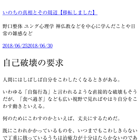
コ
いのちの真相とその周辺【移転しました】
ン
テ
野口整体 ユング心理学 禅仏教などを中心に学んだことや日
ン
常の雑感など
ツ
へ
投
2018/06/25
2018/06/30
ス
稿
キ
日:
自己破壊の要求
ッ
プ
人間にはしばしば自分をこわしたくなるときがある。
いわゆる「自傷行為」と言われるような直接的な破壊もそう
だが、「食べ過ぎ」なども広い視野で見ればやはり自分をこ
わす動きといえる。
何のためにこわすのかといえば、丈夫にするためだ。
既にこわれかかっているものを、いつまでもこわしきらない
で丁重に扱っているうちは治癒力が十分はたらかないのであ