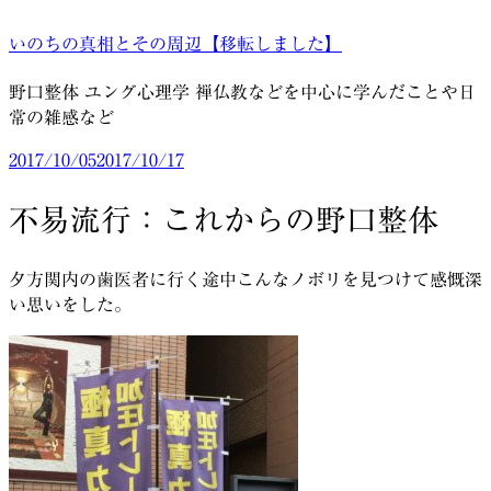
コ
いのちの真相とその周辺【移転しました】
ン
テ
野口整体 ユング心理学 禅仏教などを中心に学んだことや日
ン
常の雑感など
ツ
へ
投
2017/10/05
2017/10/17
ス
稿
キ
日:
不易流行：これからの野口整体
ッ
プ
夕方関内の歯医者に行く途中こんなノボリを見つけて感慨深
い思いをした。