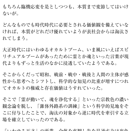
もちろん臨機応変を是としつつも、本質まで変節してはいけ
ないが。
どんなものでも時代時代に必要とされる価値観を備えていな
ければ、本質がどれだけ優れていようが表社会からは淘汰さ
れてしまう。
大正時代にはいわゆるオカルトブーム、いま風にいえばスピ
リチュアルブームがあったために霊とか魂といった言葉が現
代よりもずっと生活のなかに浸透していたようである。
そこからくだって昭和、戦前・戦中・戦後と人間の主体が感
性から思考へとシフトし、科学的な知見の比重が増すにつれ
てオカルトの権威と存在価値はうすれていった。
そこで「霊が動いて、魂を浄化する」といった宗教色の濃い
観念論を脱し、「錐体外路系の訓練」という科学的見地をそ
こに付与したことで、淘汰の対象から逆に時代を牽引する立
場を確立していったのである。
「いわゆる天才」の所業。全体を直観し先を見通す力は出色