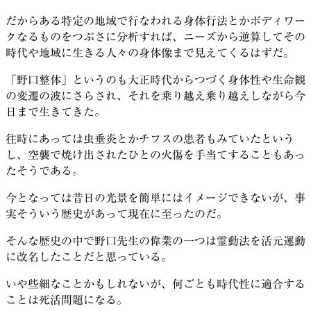
だからある特定の地域で行なわれる身体行法とかボディワー
クなるものをつぶさに分析すれば、ニーズから逆算してその
時代や地域に生きる人々の身体像まで見えてくるはずだ。
「野口整体」というのも大正時代からつづく身体性や生命観
の変遷の波にさらされ、それを乗り越え乗り越えしながら今
日まで生きてきた。
往時にあっては虫垂炎とかチフスの患者もみていたという
し、空襲で焼け出されたひとの火傷を手当てすることもあっ
たそうである。
今となっては昔日の光景を簡単にはイメージできないが、事
実そういう歴史があって現在に至ったのだ。
そんな歴史の中で野口先生の偉業の一つは霊動法を活元運動
に改名したことだと思っている。
いや些細なことかもしれないが、何ごとも時代性に適合する
ことは死活問題になる。