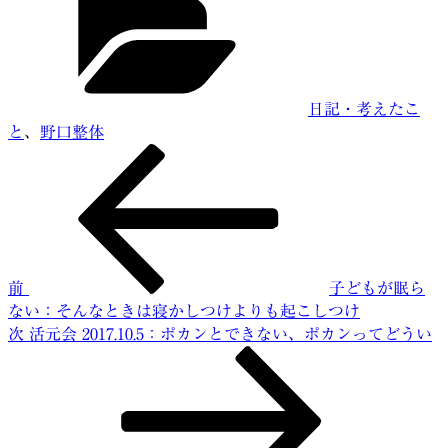
ゴ
リ
ー
日記・考えたこ
と
、
野口整体
前
投
の
稿
投
稿
ナ
ビ
前
子どもが眠ら
ゲ
ない：そんなときは寝かしつけよりも起こしつけ
ー
次
次
活元会 2017.10.5：ポカンとできない、ポカンってどうい
の
シ
投
ョ
稿
ン