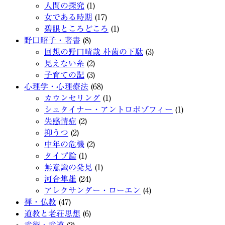
人間の探究
(1)
女である時期
(17)
碧眼ところどころ
(1)
野口昭子・著書
(8)
回想の野口晴哉 朴歯の下駄
(3)
見えない糸
(2)
子育ての記
(3)
心理学・心理療法
(68)
カウンセリング
(1)
シュタイナー・アントロポゾフィー
(1)
失感情症
(2)
抑うつ
(2)
中年の危機
(2)
タイプ論
(1)
無意識の発見
(1)
河合隼雄
(24)
アレクサンダー・ローエン
(4)
禅・仏教
(47)
道教と老荘思想
(6)