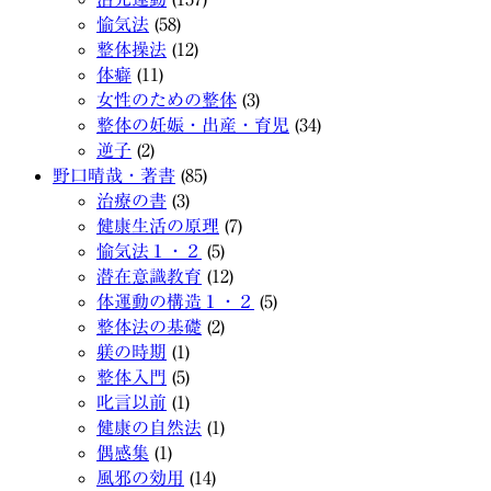
愉気法
(58)
整体操法
(12)
体癖
(11)
女性のための整体
(3)
整体の妊娠・出産・育児
(34)
逆子
(2)
野口晴哉・著書
(85)
治療の書
(3)
健康生活の原理
(7)
愉気法１・２
(5)
潜在意識教育
(12)
体運動の構造１・２
(5)
整体法の基礎
(2)
躾の時期
(1)
整体入門
(5)
叱言以前
(1)
健康の自然法
(1)
偶感集
(1)
風邪の効用
(14)