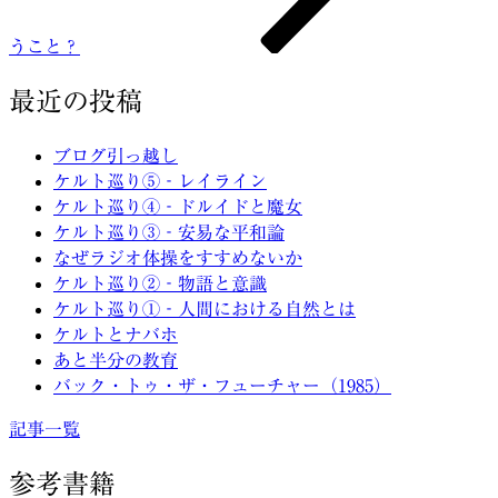
うこと？
最近の投稿
ブログ引っ越し
ケルト巡り⑤‐レイライン
ケルト巡り④‐ドルイドと魔女
ケルト巡り③‐安易な平和論
なぜラジオ体操をすすめないか
ケルト巡り②‐物語と意識
ケルト巡り①‐人間における自然とは
ケルトとナバホ
あと半分の教育
バック・トゥ・ザ・フューチャー（1985）
記事一覧
参考書籍