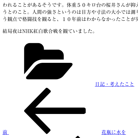
われることがあるそうです。体重５０キロ台の桜井さんが抑
うとのこと。人間の強さというのは目方や寸法の大小では測
う観点で格闘技を観ると、１０年前はわからなかったことが
結局夜はNHK紅白歌合戦を観ていました。
カ
テ
ゴ
リ
ー
日記・考えたこと
前
投
の
稿
投
稿
ナ
ビ
前
花瓶に水を
ゲ