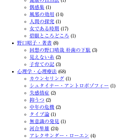
健康の自然法
(1)
偶感集
(1)
風邪の効用
(14)
人間の探究
(1)
女である時期
(17)
碧眼ところどころ
(1)
野口昭子・著書
(8)
回想の野口晴哉 朴歯の下駄
(3)
見えない糸
(2)
子育ての記
(3)
心理学・心理療法
(68)
カウンセリング
(1)
シュタイナー・アントロポゾフィー
(1)
失感情症
(2)
抑うつ
(2)
中年の危機
(2)
タイプ論
(1)
無意識の発見
(1)
河合隼雄
(24)
アレクサンダー・ローエン
(4)