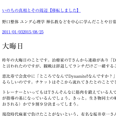
コ
いのちの真相とその周辺【移転しました】
ン
テ
野口整体 ユング心理学 禅仏教などを中心に学んだことや日
ン
ツ
投
2011/01/03
2015/08/25
へ
稿
ス
日:
大晦日
キ
ッ
昨年の大晦日のことです。治療家のTさんから連絡があり「Dyn
プ
と言われたのですが、観戦は辞退してランチだけご一緒する
恵比寿で会食中に「ところでなんでDynamite!!なんです
るらしいのです。チケットはそこから流れてきたとのことで
トレーナーといってもはTさんそんなに筋肉を鍛えている人
が指導の基になっているんでしょう、きっと。生き物同士の
おされる）かで９割９分決まってしまう。
現役時代麻雀で負けたことがないという、有名な桜井章一さ