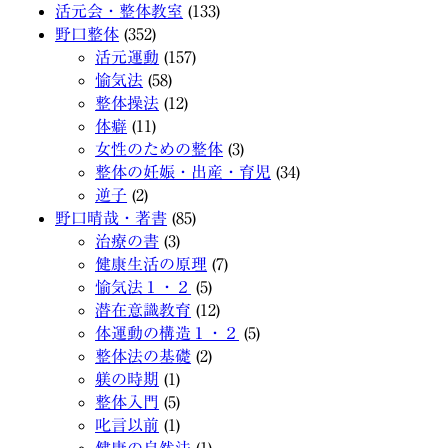
活元会・整体教室
(133)
野口整体
(352)
活元運動
(157)
愉気法
(58)
整体操法
(12)
体癖
(11)
女性のための整体
(3)
整体の妊娠・出産・育児
(34)
逆子
(2)
野口晴哉・著書
(85)
治療の書
(3)
健康生活の原理
(7)
愉気法１・２
(5)
潜在意識教育
(12)
体運動の構造１・２
(5)
整体法の基礎
(2)
躾の時期
(1)
整体入門
(5)
叱言以前
(1)