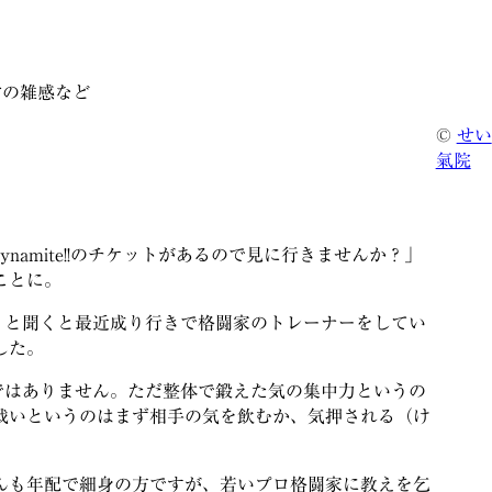
常の雑感など
©
せい
氣院
amite!!のチケットがあるので見に行きませんか？」
ことに。
か？」と聞くと最近成り行きで格闘家のトレーナーをしてい
した。
ではありません。ただ整体で鍛えた気の集中力というの
戦いというのはまず相手の気を飲むか、気押される（け
んも年配で細身の方ですが、若いプロ格闘家に教えを乞