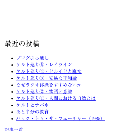
最近の投稿
ブログ引っ越し
ケルト巡り⑤‐レイライン
ケルト巡り④‐ドルイドと魔女
ケルト巡り③‐安易な平和論
なぜラジオ体操をすすめないか
ケルト巡り②‐物語と意識
ケルト巡り①‐人間における自然とは
ケルトとナバホ
あと半分の教育
バック・トゥ・ザ・フューチャー（1985）
記事一覧