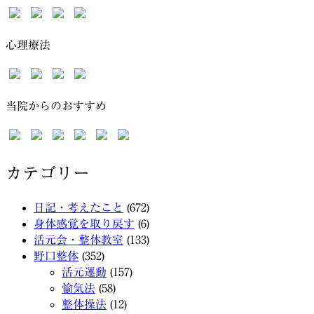
心理療法
当院からのおすすめ
カテゴリー
日記・考えたこと
(672)
身体感覚を取り戻す
(6)
活元会・整体教室
(133)
野口整体
(352)
活元運動
(157)
愉気法
(58)
整体操法
(12)