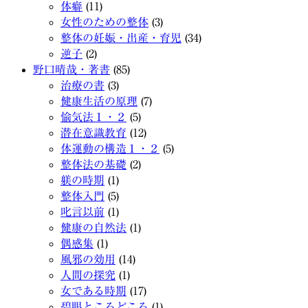
体癖
(11)
女性のための整体
(3)
整体の妊娠・出産・育児
(34)
逆子
(2)
野口晴哉・著書
(85)
治療の書
(3)
健康生活の原理
(7)
愉気法１・２
(5)
潜在意識教育
(12)
体運動の構造１・２
(5)
整体法の基礎
(2)
躾の時期
(1)
整体入門
(5)
叱言以前
(1)
健康の自然法
(1)
偶感集
(1)
風邪の効用
(14)
人間の探究
(1)
女である時期
(17)
碧眼ところどころ
(1)