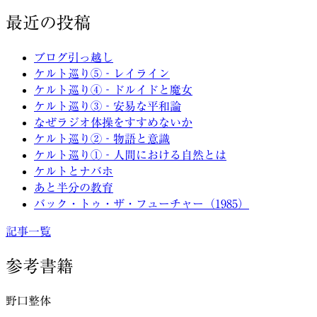
最近の投稿
ブログ引っ越し
ケルト巡り⑤‐レイライン
ケルト巡り④‐ドルイドと魔女
ケルト巡り③‐安易な平和論
なぜラジオ体操をすすめないか
ケルト巡り②‐物語と意識
ケルト巡り①‐人間における自然とは
ケルトとナバホ
あと半分の教育
バック・トゥ・ザ・フューチャー（1985）
記事一覧
参考書籍
野口整体