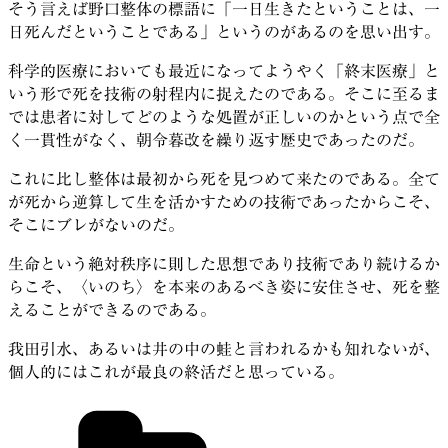
そう言えば野口整体の標語に「一日生きたということは、一
日死んだということである」というのがあるのを思い出す。
科学的医療においても最近になってようやく「終末医療」と
いう形で死を技術の射程内に捉えたのである。そこに至るま
では患者に対してどのような処置が正しいのかという点で全
く一貫性がなく、朝令暮改を繰り返す歴史であったのだ。
これに比し整体は最初から死を見つめて来たのである。全て
が死から逆算して生を活かすための技術であったからこそ、
そこにブレがないのだ。
生命という絶対秩序に則した思想であり技術であり続けるか
らこそ、〈いのち〉を本来のあるべき姿に安住させ、死を整
えることができるのである。
我田引水、あるいは井の中の蛙と言われるかも知れないが、
個人的にはこれが最良の終活だと思っている。
カ
テ