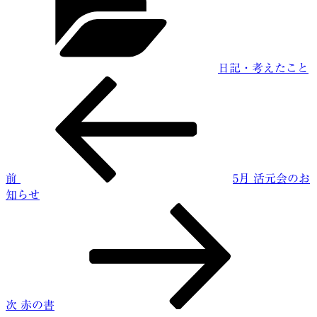
ゴ
リ
ー
日記・考えたこと
前
投
の
稿
投
稿
ナ
ビ
前
5月 活元会のお
ゲ
知らせ
ー
次
の
シ
投
ョ
稿
ン
次
赤の書