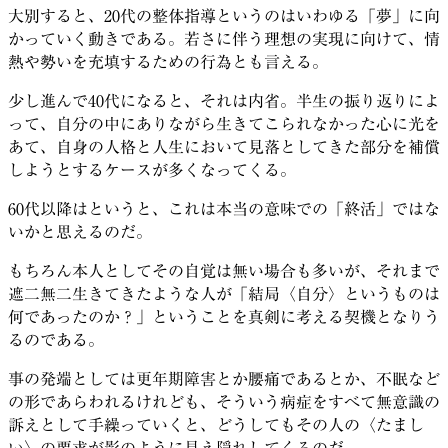
大別すると、20代の整体指導というのはいわゆる「夢」に向
かっていく動きである。若さに伴う理想の実現に向けて、情
熱や勢いを充填するための行為とも言える。
少し進んで40代になると、それは内省。半生の振り返りによ
って、自分の中にありながら生きてこられなかった心に光を
あて、自身の人格と人生において見落としてきた部分を補償
しようとするケースが多くなってくる。
60代以降はというと、これは本当の意味での「終活」ではな
いかと思えるのだ。
もちろん本人としてその自覚は無い場合も多いが、それまで
遮二無二生きてきたような人が「結局〈自分〉というものは
何であったのか？」ということを真剣に考える契機となりう
るのである。
事の発端としては更年期障害とか腰痛であるとか、不眠など
の形であらわれるけれども、そういう病症をすべて無意識の
訴えとして手繰っていくと、どうしてもその人の〈たまし
い〉の要求が影のように見え隠れしてくるのだ。