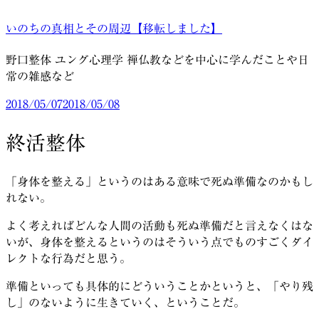
コ
いのちの真相とその周辺【移転しました】
ン
テ
野口整体 ユング心理学 禅仏教などを中心に学んだことや日
ン
常の雑感など
ツ
へ
投
2018/05/07
2018/05/08
ス
稿
キ
日:
終活整体
ッ
プ
「身体を整える」というのはある意味で死ぬ準備なのかもし
れない。
よく考えればどんな人間の活動も死ぬ準備だと言えなくはな
いが、身体を整えるというのはそういう点でものすごくダイ
レクトな行為だと思う。
準備といっても具体的にどういうことかというと、「やり残
し」のないように生きていく、ということだ。