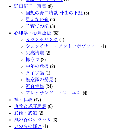
野口昭子・著書
(8)
回想の野口晴哉 朴歯の下駄
(3)
見えない糸
(2)
子育ての記
(3)
心理学・心理療法
(68)
カウンセリング
(1)
シュタイナー・アントロポゾフィー
(1)
失感情症
(2)
抑うつ
(2)
中年の危機
(2)
タイプ論
(1)
無意識の発見
(1)
河合隼雄
(24)
アレクサンダー・ローエン
(4)
禅・仏教
(47)
道教と老荘思想
(6)
武術・武道
(2)
風の谷のナウシカ
(3)
いのちの輝き
(1)