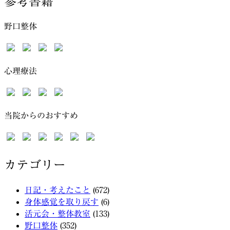
参考書籍
野口整体
心理療法
当院からのおすすめ
カテゴリー
日記・考えたこと
(672)
身体感覚を取り戻す
(6)
活元会・整体教室
(133)
野口整体
(352)