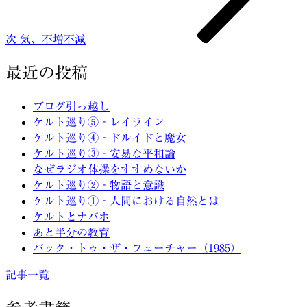
ン
次
気、不増不減
最近の投稿
ブログ引っ越し
ケルト巡り⑤‐レイライン
ケルト巡り④‐ドルイドと魔女
ケルト巡り③‐安易な平和論
なぜラジオ体操をすすめないか
ケルト巡り②‐物語と意識
ケルト巡り①‐人間における自然とは
ケルトとナバホ
あと半分の教育
バック・トゥ・ザ・フューチャー（1985）
記事一覧