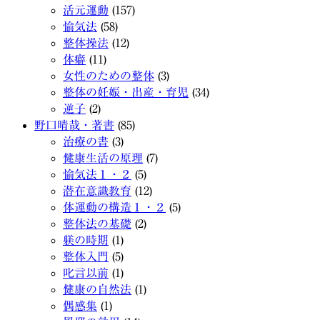
活元運動
(157)
愉気法
(58)
整体操法
(12)
体癖
(11)
女性のための整体
(3)
整体の妊娠・出産・育児
(34)
逆子
(2)
野口晴哉・著書
(85)
治療の書
(3)
健康生活の原理
(7)
愉気法１・２
(5)
潜在意識教育
(12)
体運動の構造１・２
(5)
整体法の基礎
(2)
躾の時期
(1)
整体入門
(5)
叱言以前
(1)
健康の自然法
(1)
偶感集
(1)