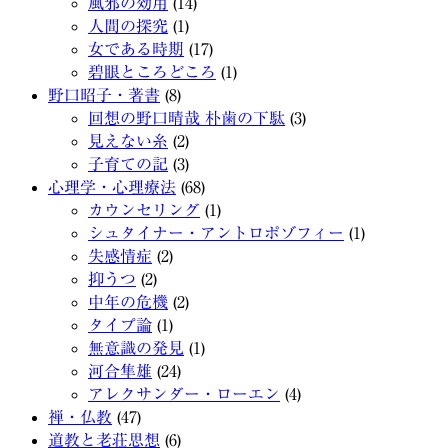
風邪の効用
(14)
人間の探究
(1)
女である時期
(17)
碧眼ところどころ
(1)
野口昭子・著書
(8)
回想の野口晴哉 朴歯の下駄
(3)
見えない糸
(2)
子育ての記
(3)
心理学・心理療法
(68)
カウンセリング
(1)
シュタイナー・アントロポゾフィー
(1)
失感情症
(2)
抑うつ
(2)
中年の危機
(2)
タイプ論
(1)
無意識の発見
(1)
河合隼雄
(24)
アレクサンダー・ローエン
(4)
禅・仏教
(47)
道教と老荘思想
(6)