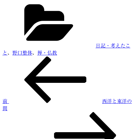
カ
テ
ゴ
リ
ー
日記・考えたこ
と
、
野口整体
、
禅・仏教
前
投
の
稿
投
稿
ナ
ビ
前
西洋と東洋の
ゲ
間
ー
次
の
シ
投
ョ
稿