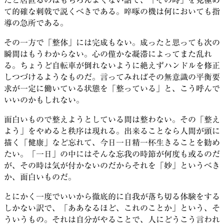
て的確な刺戟で説くべきである。啐啄の機は何においても指
導の急所である。
その一方で「整体」には完成もない。成ったと思っても次の
瞬間はもうわからない。心の僅かな凝滞によってまた乱れ
る。ちょうど自転車が倒れないように絶えずハンドルを修正
しつづけるようなものだ。言ってみればその無意識の平衡要
求が一定に働いている状態を「整っている」と、こう呼んで
いいのかもしれない。
面白いもので整えようとしている間は整わない。その「整え
よう」をやめると秩序は現れる。出来ることなら人間が頭に
描く「健康」など忘れて、今日一日精一杯生きることを勧め
たい。「一日」の中にはそんな忘我の時節が何度も或るのだ
が、その時は気が付かないのだからそれを「妙」というべき
か、面白いものだ。
とにかく一度でいいから徹底的に自我が落ち切る体験をする
しかない訳で、「ああなるほど、これのことか」という、そ
ういうもの。それは自分がやることで、人にどうこう言われ