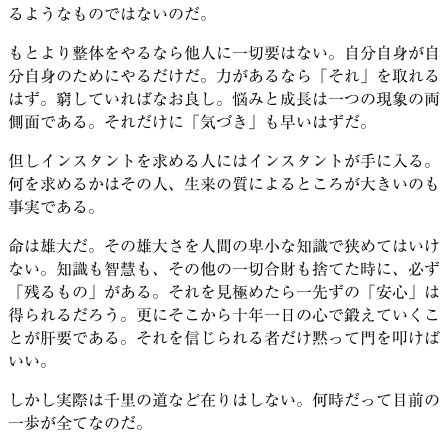
るようなものではないのだ。
もとより整体をやるなら他人に一切要はない。自分自身が自
分自身のためにやるだけだ。力があるなら「それ」を取れる
はず。窮していればなお良し。悩みと成長は一つの現象の両
側面である。それだけに「気づき」も早いはずだ。
但しインスタントを求める人にはインスタントが手に入る。
何を求めるかはその人、生来の質によるところが大きいのも
事実である。
命は雄大だ。その雄大さを人間の卑小な知識で狭めてはいけ
ない。知識も智慧も、その他の一切合財も捨てた時に、必ず
「残るもの」がある。それを見極めたら一先ずの「安心」は
得られるだろう。更にそこから十年一日の心で鍛えていくこ
とが肝要である。それを信じられる者だけ黙って門を叩けば
いい。
しかし実際は千里の道など在りはしない。何時だって目前の
一歩が全てなのだ。