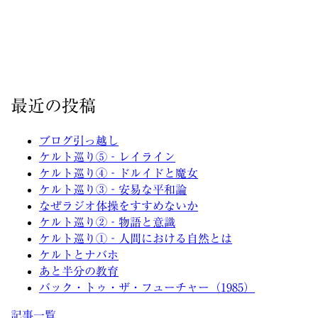
最近の投稿
ブログ引っ越し
ケルト巡り⑤‐レイライン
ケルト巡り④‐ドルイドと魔女
ケルト巡り③‐安易な平和論
なぜラジオ体操をすすめないか
ケルト巡り②‐物語と意識
ケルト巡り①‐人間における自然とは
ケルトとナバホ
あと半分の教育
バック・トゥ・ザ・フューチャー（1985）
記事一覧