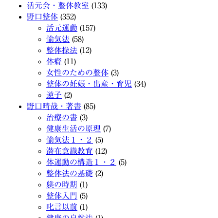
活元会・整体教室
(133)
野口整体
(352)
活元運動
(157)
愉気法
(58)
整体操法
(12)
体癖
(11)
女性のための整体
(3)
整体の妊娠・出産・育児
(34)
逆子
(2)
野口晴哉・著書
(85)
治療の書
(3)
健康生活の原理
(7)
愉気法１・２
(5)
潜在意識教育
(12)
体運動の構造１・２
(5)
整体法の基礎
(2)
躾の時期
(1)
整体入門
(5)
叱言以前
(1)