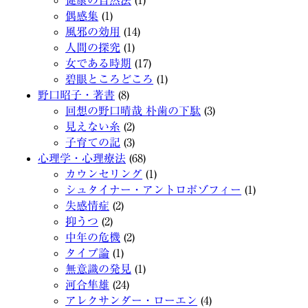
健康の自然法
(1)
偶感集
(1)
風邪の効用
(14)
人間の探究
(1)
女である時期
(17)
碧眼ところどころ
(1)
野口昭子・著書
(8)
回想の野口晴哉 朴歯の下駄
(3)
見えない糸
(2)
子育ての記
(3)
心理学・心理療法
(68)
カウンセリング
(1)
シュタイナー・アントロポゾフィー
(1)
失感情症
(2)
抑うつ
(2)
中年の危機
(2)
タイプ論
(1)
無意識の発見
(1)
河合隼雄
(24)
アレクサンダー・ローエン
(4)