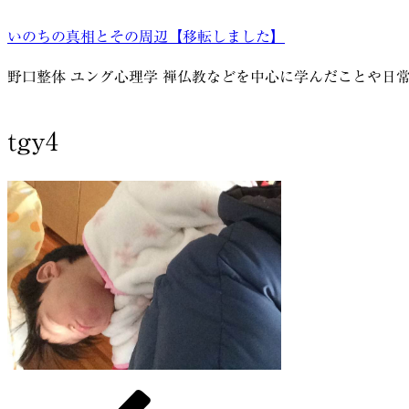
コ
いのちの真相とその周辺【移転しました】
ン
テ
野口整体 ユング心理学 禅仏教などを中心に学んだことや日
ン
ツ
へ
tgy4
ス
キ
ッ
プ
前
投