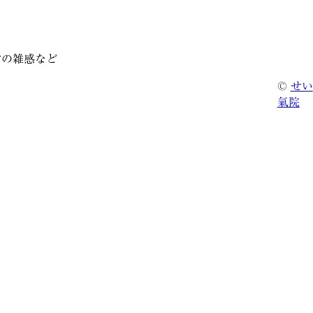
常の雑感など
©
せい
氣院