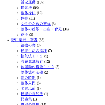
活元運動
(157)
愉気法
(58)
整体操法
(12)
体癖
(11)
女性のための整体
(3)
整体の妊娠・出産・育児
(34)
逆子
(2)
野口晴哉・著書
(85)
治療の書
(3)
健康生活の原理
(7)
愉気法１・２
(5)
潜在意識教育
(12)
体運動の構造１・２
(5)
整体法の基礎
(2)
躾の時期
(1)
整体入門
(5)
叱言以前
(1)
健康の自然法
(1)
偶感集
(1)
風邪の効用
(14)