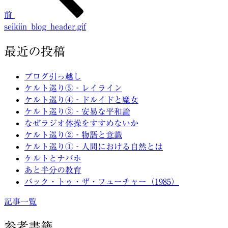
ビ
前
ゲ
seikiin_blog_header.gif
ー
最近の投稿
シ
ョ
ブログ引っ越し
ケルト巡り⑤‐レイライン
ン
ケルト巡り④‐ドルイドと魔女
ケルト巡り③‐安易な平和論
なぜラジオ体操をすすめないか
ケルト巡り②‐物語と意識
ケルト巡り①‐人間における自然とは
ケルトとナバホ
あと半分の教育
バック・トゥ・ザ・フューチャー（1985）
記事一覧
参考書籍