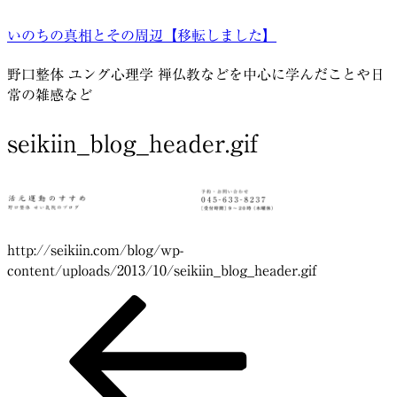
コ
いのちの真相とその周辺【移転しました】
ン
テ
野口整体 ユング心理学 禅仏教などを中心に学んだことや日
ン
常の雑感など
ツ
へ
seikiin_blog_header.gif
ス
キ
ッ
プ
http://seikiin.com/blog/wp-
content/uploads/2013/10/seikiin_blog_header.gif
前
投
の
稿
投
稿
ナ