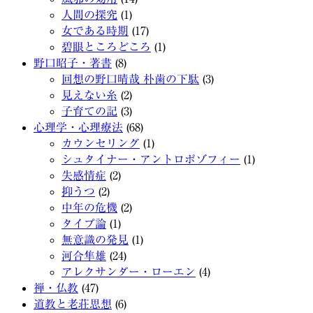
人間の探究
(1)
女である時期
(17)
碧眼ところどころ
(1)
野口昭子・著書
(8)
回想の野口晴哉 朴歯の下駄
(3)
見えない糸
(2)
子育ての記
(3)
心理学・心理療法
(68)
カウンセリング
(1)
シュタイナー・アントロポゾフィー
(1)
失感情症
(2)
抑うつ
(2)
中年の危機
(2)
タイプ論
(1)
無意識の発見
(1)
河合隼雄
(24)
アレクサンダー・ローエン
(4)
禅・仏教
(47)
道教と老荘思想
(6)