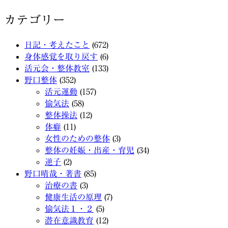
カテゴリー
日記・考えたこと
(672)
身体感覚を取り戻す
(6)
活元会・整体教室
(133)
野口整体
(352)
活元運動
(157)
愉気法
(58)
整体操法
(12)
体癖
(11)
女性のための整体
(3)
整体の妊娠・出産・育児
(34)
逆子
(2)
野口晴哉・著書
(85)
治療の書
(3)
健康生活の原理
(7)
愉気法１・２
(5)
潜在意識教育
(12)