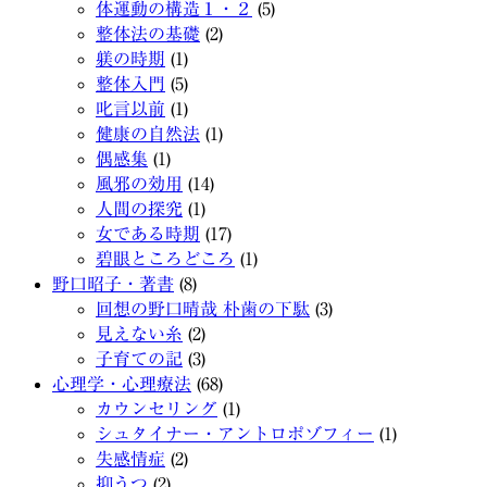
体運動の構造１・２
(5)
整体法の基礎
(2)
躾の時期
(1)
整体入門
(5)
叱言以前
(1)
健康の自然法
(1)
偶感集
(1)
風邪の効用
(14)
人間の探究
(1)
女である時期
(17)
碧眼ところどころ
(1)
野口昭子・著書
(8)
回想の野口晴哉 朴歯の下駄
(3)
見えない糸
(2)
子育ての記
(3)
心理学・心理療法
(68)
カウンセリング
(1)
シュタイナー・アントロポゾフィー
(1)
失感情症
(2)
抑うつ
(2)