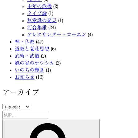
中年の危機
(2)
タイプ論
(1)
無意識の発見
(1)
河合隼雄
(24)
アレクサンダー・ローエン
(4)
禅・仏教
(47)
道教と老荘思想
(6)
武術・武道
(2)
風の谷のナウシカ
(3)
いのちの輝き
(1)
お知らせ
(16)
アーカイブ
ア
ー
検
カ
索:
検
イ
索
ブ