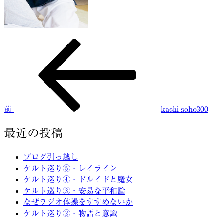
前
投
の
稿
投
稿
ナ
ビ
前
kashi-soho300
ゲ
ー
最近の投稿
シ
ブログ引っ越し
ョ
ケルト巡り⑤‐レイライン
ケルト巡り④‐ドルイドと魔女
ン
ケルト巡り③‐安易な平和論
なぜラジオ体操をすすめないか
ケルト巡り②‐物語と意識