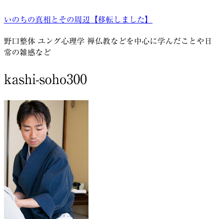
コ
いのちの真相とその周辺【移転しました】
ン
テ
野口整体 ユング心理学 禅仏教などを中心に学んだことや日
ン
常の雑感など
ツ
へ
kashi-soho300
ス
キ
ッ
プ