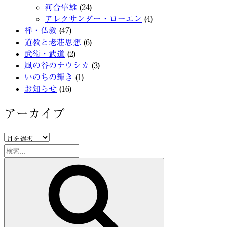
河合隼雄
(24)
アレクサンダー・ローエン
(4)
禅・仏教
(47)
道教と老荘思想
(6)
武術・武道
(2)
風の谷のナウシカ
(3)
いのちの輝き
(1)
お知らせ
(16)
アーカイブ
ア
ー
検
カ
索:
検
イ
索
ブ