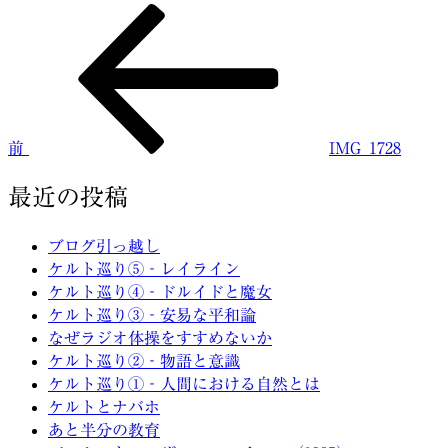
前
投
の
稿
投
稿
ナ
ビ
前
IMG_1728
ゲ
ー
最近の投稿
シ
ブログ引っ越し
ョ
ケルト巡り⑤‐レイライン
ケルト巡り④‐ドルイドと魔女
ン
ケルト巡り③‐安易な平和論
なぜラジオ体操をすすめないか
ケルト巡り②‐物語と意識
ケルト巡り①‐人間における自然とは
ケルトとナバホ
あと半分の教育