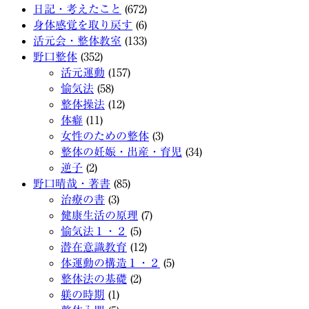
日記・考えたこと
(672)
身体感覚を取り戻す
(6)
活元会・整体教室
(133)
野口整体
(352)
活元運動
(157)
愉気法
(58)
整体操法
(12)
体癖
(11)
女性のための整体
(3)
整体の妊娠・出産・育児
(34)
逆子
(2)
野口晴哉・著書
(85)
治療の書
(3)
健康生活の原理
(7)
愉気法１・２
(5)
潜在意識教育
(12)
体運動の構造１・２
(5)
整体法の基礎
(2)
躾の時期
(1)