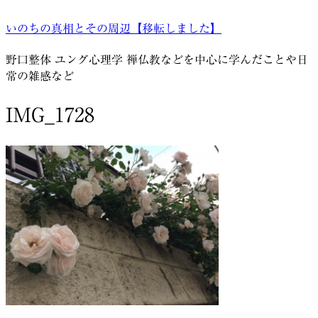
コ
いのちの真相とその周辺【移転しました】
ン
テ
野口整体 ユング心理学 禅仏教などを中心に学んだことや日
ン
常の雑感など
ツ
へ
IMG_1728
ス
キ
ッ
プ