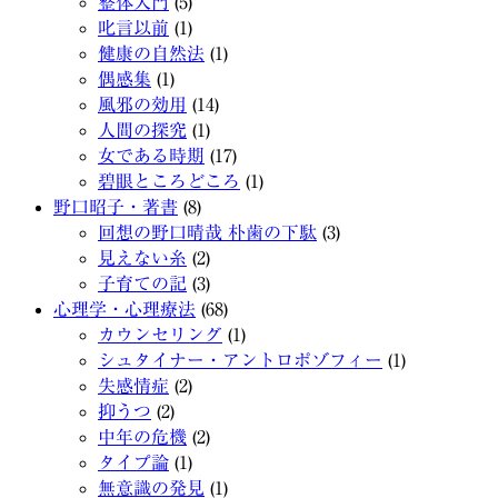
整体入門
(5)
叱言以前
(1)
健康の自然法
(1)
偶感集
(1)
風邪の効用
(14)
人間の探究
(1)
女である時期
(17)
碧眼ところどころ
(1)
野口昭子・著書
(8)
回想の野口晴哉 朴歯の下駄
(3)
見えない糸
(2)
子育ての記
(3)
心理学・心理療法
(68)
カウンセリング
(1)
シュタイナー・アントロポゾフィー
(1)
失感情症
(2)
抑うつ
(2)
中年の危機
(2)
タイプ論
(1)
無意識の発見
(1)