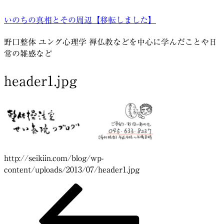
コ
いのちの真相とその周辺【移転しました】
ン
テ
野口整体 ユング心理学 禅仏教などを中心に学んだことや日
ン
常の雑感など
ツ
へ
header1.jpg
ス
キ
ッ
プ
http://seikiin.com/blog/wp-
content/uploads/2013/07/header1.jpg
前
投
の
稿
投
稿