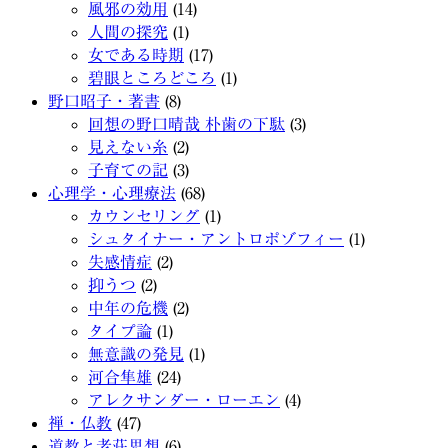
風邪の効用
(14)
人間の探究
(1)
女である時期
(17)
碧眼ところどころ
(1)
野口昭子・著書
(8)
回想の野口晴哉 朴歯の下駄
(3)
見えない糸
(2)
子育ての記
(3)
心理学・心理療法
(68)
カウンセリング
(1)
シュタイナー・アントロポゾフィー
(1)
失感情症
(2)
抑うつ
(2)
中年の危機
(2)
タイプ論
(1)
無意識の発見
(1)
河合隼雄
(24)
アレクサンダー・ローエン
(4)
禅・仏教
(47)
道教と老荘思想
(6)