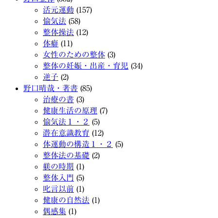
活元運動
(157)
愉気法
(58)
整体操法
(12)
体癖
(11)
女性のための整体
(3)
整体の妊娠・出産・育児
(34)
逆子
(2)
野口晴哉・著書
(85)
治療の書
(3)
健康生活の原理
(7)
愉気法１・２
(5)
潜在意識教育
(12)
体運動の構造１・２
(5)
整体法の基礎
(2)
躾の時期
(1)
整体入門
(5)
叱言以前
(1)
健康の自然法
(1)
偶感集
(1)