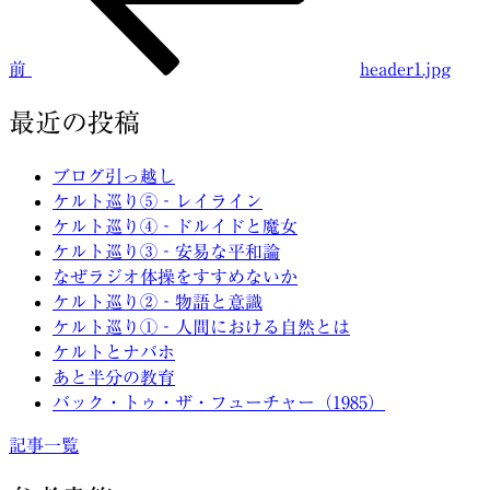
ナ
ビ
前
header1.jpg
ゲ
ー
最近の投稿
シ
ブログ引っ越し
ョ
ケルト巡り⑤‐レイライン
ケルト巡り④‐ドルイドと魔女
ン
ケルト巡り③‐安易な平和論
なぜラジオ体操をすすめないか
ケルト巡り②‐物語と意識
ケルト巡り①‐人間における自然とは
ケルトとナバホ
あと半分の教育
バック・トゥ・ザ・フューチャー（1985）
記事一覧