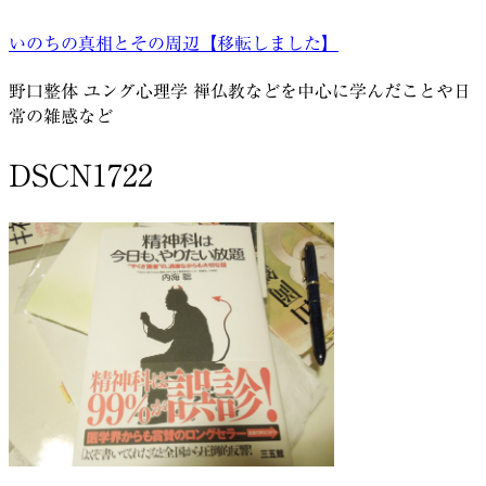
コ
いのちの真相とその周辺【移転しました】
ン
テ
野口整体 ユング心理学 禅仏教などを中心に学んだことや日
ン
常の雑感など
ツ
へ
DSCN1722
ス
キ
ッ
プ