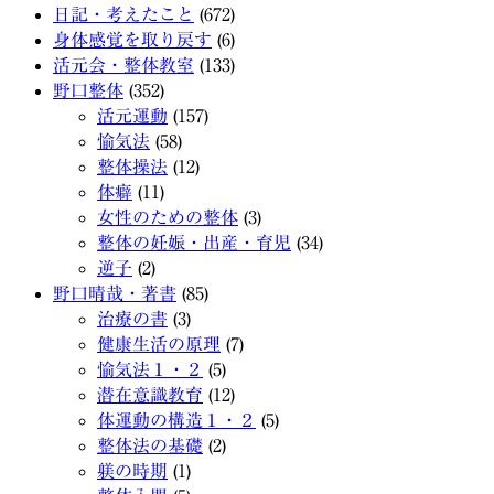
日記・考えたこと
(672)
身体感覚を取り戻す
(6)
活元会・整体教室
(133)
野口整体
(352)
活元運動
(157)
愉気法
(58)
整体操法
(12)
体癖
(11)
女性のための整体
(3)
整体の妊娠・出産・育児
(34)
逆子
(2)
野口晴哉・著書
(85)
治療の書
(3)
健康生活の原理
(7)
愉気法１・２
(5)
潜在意識教育
(12)
体運動の構造１・２
(5)
整体法の基礎
(2)
躾の時期
(1)