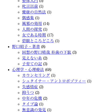
整体入門
(5)
叱言以前
(1)
健康の自然法
(1)
偶感集
(1)
風邪の効用
(14)
人間の探究
(1)
女である時期
(17)
碧眼ところどころ
(1)
野口昭子・著書
(8)
回想の野口晴哉 朴歯の下駄
(3)
見えない糸
(2)
子育ての記
(3)
心理学・心理療法
(68)
カウンセリング
(1)
シュタイナー・アントロポゾフィー
(1)
失感情症
(2)
抑うつ
(2)
中年の危機
(2)
タイプ論
(1)
無意識の発見
(1)