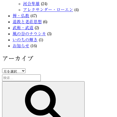
河合隼雄
(24)
アレクサンダー・ローエン
(4)
禅・仏教
(47)
道教と老荘思想
(6)
武術・武道
(2)
風の谷のナウシカ
(3)
いのちの輝き
(1)
お知らせ
(16)
アーカイブ
ア
ー
検
カ
索:
検
イ
索
ブ