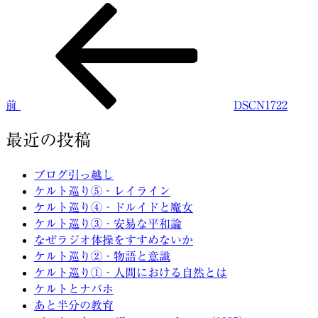
前
投
の
稿
投
稿
ナ
ビ
前
DSCN1722
ゲ
ー
最近の投稿
シ
ブログ引っ越し
ョ
ケルト巡り⑤‐レイライン
ケルト巡り④‐ドルイドと魔女
ン
ケルト巡り③‐安易な平和論
なぜラジオ体操をすすめないか
ケルト巡り②‐物語と意識
ケルト巡り①‐人間における自然とは
ケルトとナバホ
あと半分の教育