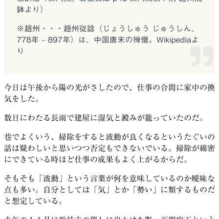
鉢より）
※趙州・・・趙州従諗（じょうしゅう じゅうしん、
778年 – 897年）は、中国唐末の禅僧。Wikipediaよ
り
今日は午後から陽の光がさしたので、仕事の合間に家中の換
気をした。
数日にわたる長雨で建屋に湿気と澱みが籠っていたのだ。
巷でよくいう、掃除をすると波動が良くなるというたぐいの
話は疑わしいと思いつつ否定もできないでいる。掃除が綿密
にできている時ほど仕事の成果もよく上がるからだ。
そもそも「波動」という言葉が何を意味しているのか曖昧な
点も多い。自分としては「気」とか「勢い」に類するものだ
と想定している。