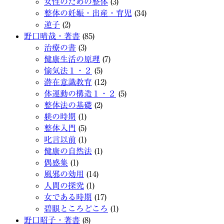
女性のための整体
(3)
整体の妊娠・出産・育児
(34)
逆子
(2)
野口晴哉・著書
(85)
治療の書
(3)
健康生活の原理
(7)
愉気法１・２
(5)
潜在意識教育
(12)
体運動の構造１・２
(5)
整体法の基礎
(2)
躾の時期
(1)
整体入門
(5)
叱言以前
(1)
健康の自然法
(1)
偶感集
(1)
風邪の効用
(14)
人間の探究
(1)
女である時期
(17)
碧眼ところどころ
(1)
野口昭子・著書
(8)