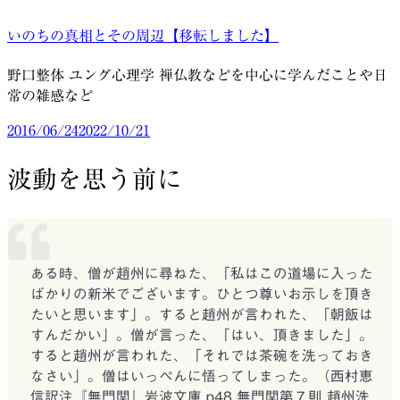
コ
いのちの真相とその周辺【移転しました】
ン
テ
野口整体 ユング心理学 禅仏教などを中心に学んだことや日
ン
常の雑感など
ツ
へ
投
2016/06/24
2022/10/21
ス
稿
キ
日:
波動を思う前に
ッ
プ
ある時、僧が趙州に尋ねた、「私はこの道場に入った
ばかりの新米でございます。ひとつ尊いお示しを頂き
たいと思います」。すると趙州が言われた、「朝飯は
すんだかい」。僧が言った、「はい、頂きました」。
すると趙州が言われた、「それでは茶碗を洗っておき
なさい」。僧はいっぺんに悟ってしまった。（西村恵
信訳注『無門関』岩波文庫 p48 無門関第７則 趙州洗