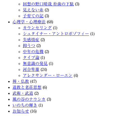
回想の野口晴哉 朴歯の下駄
(3)
見えない糸
(2)
子育ての記
(3)
心理学・心理療法
(68)
カウンセリング
(1)
シュタイナー・アントロポゾフィー
(1)
失感情症
(2)
抑うつ
(2)
中年の危機
(2)
タイプ論
(1)
無意識の発見
(1)
河合隼雄
(24)
アレクサンダー・ローエン
(4)
禅・仏教
(47)
道教と老荘思想
(6)
武術・武道
(2)
風の谷のナウシカ
(3)
いのちの輝き
(1)
お知らせ
(16)