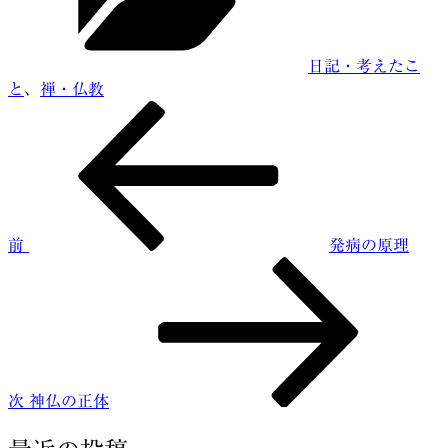
リ
ー
日記・考えたこ
と
、
禅・仏教
前
投
の
稿
投
稿
ナ
ビ
前
発病の原理
ゲ
次
ー
の
投
シ
稿
ョ
ン
次
神仏の正体