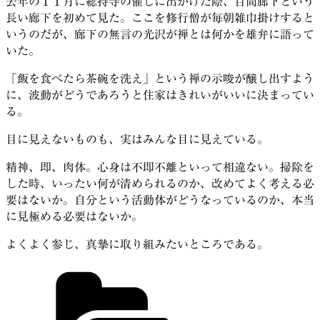
去年の１１月に総持寺の催しに出かけた際、百間廊下という
長い廊下を初めて見た。ここを修行僧が毎朝雑巾掛けすると
いうのだが、廊下の無言の光沢が禅とは何かを雄弁に語って
いた。
「飯を食べたら茶碗を洗え」という禅の示唆が醸し出すよう
に、波動がどうであろうと住家はきれいがいいに決まってい
る。
目に見えないものも、実はみんな目に見えている。
精神、即、肉体。心身は不即不離といって相違ない。掃除を
した時、いったい何が清められるのか、改めてよく考える必
要はないか。自分という活動体がどうなっているのか、本当
に見極める必要はないか。
よくよく参じ、真摯に取り組みたいところである。
カ
テ
ゴ