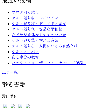
最近の投稿
ブログ引っ越し
ケルト巡り⑤‐レイライン
ケルト巡り④‐ドルイドと魔女
ケルト巡り③‐安易な平和論
なぜラジオ体操をすすめないか
ケルト巡り②‐物語と意識
ケルト巡り①‐人間における自然とは
ケルトとナバホ
あと半分の教育
バック・トゥ・ザ・フューチャー（1985）
記事一覧
参考書籍
野口整体