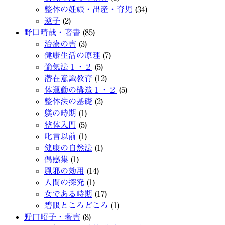
整体の妊娠・出産・育児
(34)
逆子
(2)
野口晴哉・著書
(85)
治療の書
(3)
健康生活の原理
(7)
愉気法１・２
(5)
潜在意識教育
(12)
体運動の構造１・２
(5)
整体法の基礎
(2)
躾の時期
(1)
整体入門
(5)
叱言以前
(1)
健康の自然法
(1)
偶感集
(1)
風邪の効用
(14)
人間の探究
(1)
女である時期
(17)
碧眼ところどころ
(1)
野口昭子・著書
(8)