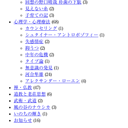
回想の野口晴哉 朴歯の下駄
(3)
見えない糸
(2)
子育ての記
(3)
心理学・心理療法
(68)
カウンセリング
(1)
シュタイナー・アントロポゾフィー
(1)
失感情症
(2)
抑うつ
(2)
中年の危機
(2)
タイプ論
(1)
無意識の発見
(1)
河合隼雄
(24)
アレクサンダー・ローエン
(4)
禅・仏教
(47)
道教と老荘思想
(6)
武術・武道
(2)
風の谷のナウシカ
(3)
いのちの輝き
(1)
お知らせ
(16)