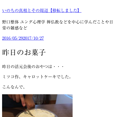
コ
いのちの真相とその周辺【移転しました】
ン
テ
野口整体 ユング心理学 禅仏教などを中心に学んだことや日
ン
常の雑感など
ツ
へ
投
2016/05/29
2017/10/27
ス
稿
キ
日:
昨日のお菓子
ッ
プ
昨日の活元会後のおやつは・・・
ミツコ作、キャロットケーキでした。
こんなんで、