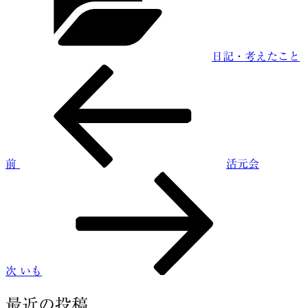
リ
ー
日記・考えたこと
前
投
の
稿
投
稿
ナ
ビ
前
活元会
ゲ
次
ー
の
投
シ
稿
ョ
ン
次
いも
最近の投稿