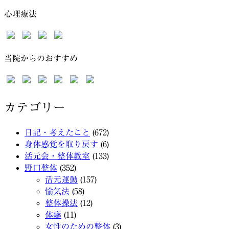
心理療法
当院からのおすすめ
カテゴリー
日記・考えたこと
(672)
身体感覚を取り戻す
(6)
活元会・整体教室
(133)
野口整体
(352)
活元運動
(157)
愉気法
(58)
整体操法
(12)
体癖
(11)
女性のための整体
(3)