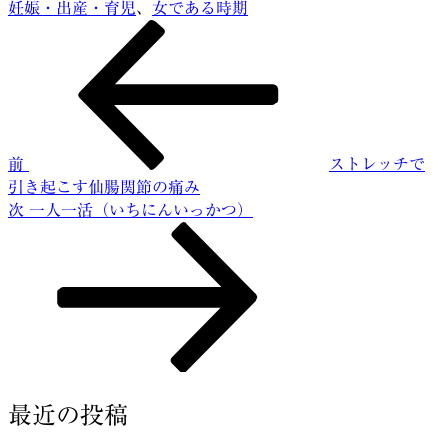
妊娠・出産・育児
、
女である時期
前
投
の
稿
投
稿
ナ
ビ
前
ストレッチで
ゲ
引き起こす仙腸関節の痛み
ー
次
次
一人一活（いちにんいっかつ）
の
シ
投
ョ
稿
ン
最近の投稿