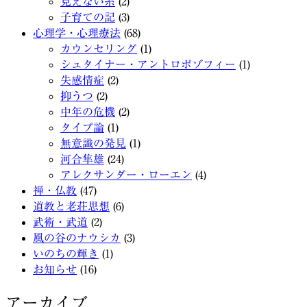
見えない糸
(2)
子育ての記
(3)
心理学・心理療法
(68)
カウンセリング
(1)
シュタイナー・アントロポゾフィー
(1)
失感情症
(2)
抑うつ
(2)
中年の危機
(2)
タイプ論
(1)
無意識の発見
(1)
河合隼雄
(24)
アレクサンダー・ローエン
(4)
禅・仏教
(47)
道教と老荘思想
(6)
武術・武道
(2)
風の谷のナウシカ
(3)
いのちの輝き
(1)
お知らせ
(16)
アーカイブ