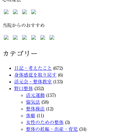
当院からのおすすめ
カテゴリー
日記・考えたこと
(672)
身体感覚を取り戻す
(6)
活元会・整体教室
(133)
野口整体
(352)
活元運動
(157)
愉気法
(58)
整体操法
(12)
体癖
(11)
女性のための整体
(3)
整体の妊娠・出産・育児
(34)