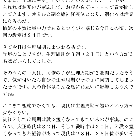
大事に、丁寧にやる」ということが大切。ぴた！と手が当て
られればお互いが感応して、お腹からぐ～・・って音が聞こ
えてきます。ゆるむと副交感神経優位となり、消化器は活発
になるのだ。
愉気の本質は集中力であるとつくづく感じる今日この頃。次
回の教室は２４日です。
さて今日は生理周期にまつわる話です。
昨年のことですが、生理周期が３週（２１日）という方が２
名ほどいらしてました。
そのうちの一人は、同僚の子が生理周期が３週間だったそう
で、気が付いたら自分の生理周期がその子に同調してしまっ
たそうです。人の身体はこんな風にお互いに影響しあうんで
すね。
ここまで極端でなくても、現代は生理周期が短いという方が
少なくない。
流れとしては周期は段々短くなってきているのが事実、のよ
うで、大正時代は３２日、そして戦時中は３０日、と段々短
くなってきた経緯があって現代は２８日、２６日位が多いそ