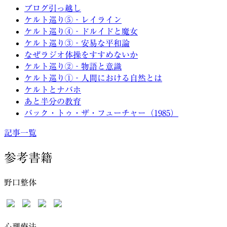
ブログ引っ越し
ケルト巡り⑤‐レイライン
ケルト巡り④‐ドルイドと魔女
ケルト巡り③‐安易な平和論
なぜラジオ体操をすすめないか
ケルト巡り②‐物語と意識
ケルト巡り①‐人間における自然とは
ケルトとナバホ
あと半分の教育
バック・トゥ・ザ・フューチャー（1985）
記事一覧
参考書籍
野口整体
心理療法