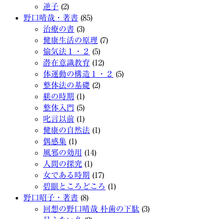
逆子
(2)
野口晴哉・著書
(85)
治療の書
(3)
健康生活の原理
(7)
愉気法１・２
(5)
潜在意識教育
(12)
体運動の構造１・２
(5)
整体法の基礎
(2)
躾の時期
(1)
整体入門
(5)
叱言以前
(1)
健康の自然法
(1)
偶感集
(1)
風邪の効用
(14)
人間の探究
(1)
女である時期
(17)
碧眼ところどころ
(1)
野口昭子・著書
(8)
回想の野口晴哉 朴歯の下駄
(3)