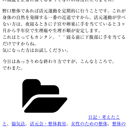
野口整体であれば活元運動を定期的に行うことです。これが
身体の自然を発揮する一番の近道ですから。活元運動が学べ
ない方は、夜寝るときに子宮や卵巣に手を当てていると３ヶ
月から半年位で生理痛や生理不順が安定します。
これはとってもカンタン。＾＾寝る前に下腹部に手を当てる
だけですからね。
気になった方はお試しください。
今日はあっさりめな終わり方ですが、こんなところで。
でわまた。
カ
テ
ゴ
リ
ー
日記・考えたこ
と
、
愉気法
、
活元会・整体教室
、
女性のための整体
、
整体の