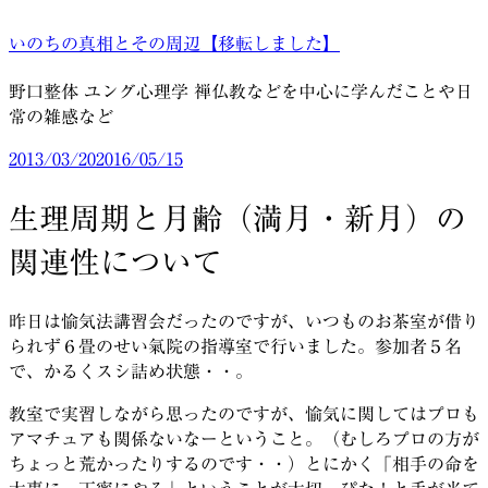
コ
いのちの真相とその周辺【移転しました】
ン
テ
野口整体 ユング心理学 禅仏教などを中心に学んだことや日
ン
常の雑感など
ツ
へ
投
2013/03/20
2016/05/15
ス
稿
キ
日:
生理周期と月齢（満月・新月）の
ッ
プ
関連性について
昨日は愉気法講習会だったのですが、いつものお茶室が借り
られず６畳のせい氣院の指導室で行いました。参加者５名
で、かるくスシ詰め状態・・。
教室で実習しながら思ったのですが、愉気に関してはプロも
アマチュアも関係ないなーということ。（むしろプロの方が
ちょっと荒かったりするのです・・）とにかく「相手の命を