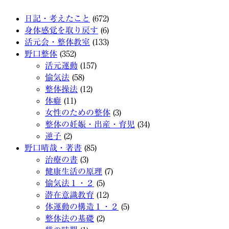
日記・考えたこと
(672)
身体感覚を取り戻す
(6)
活元会・整体教室
(133)
野口整体
(352)
活元運動
(157)
愉気法
(58)
整体操法
(12)
体癖
(11)
女性のための整体
(3)
整体の妊娠・出産・育児
(34)
逆子
(2)
野口晴哉・著書
(85)
治療の書
(3)
健康生活の原理
(7)
愉気法１・２
(5)
潜在意識教育
(12)
体運動の構造１・２
(5)
整体法の基礎
(2)