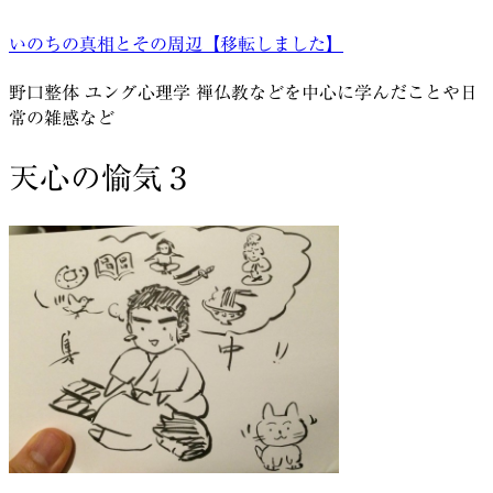
コ
いのちの真相とその周辺【移転しました】
ン
テ
野口整体 ユング心理学 禅仏教などを中心に学んだことや日
ン
常の雑感など
ツ
へ
天心の愉気３
ス
キ
ッ
プ