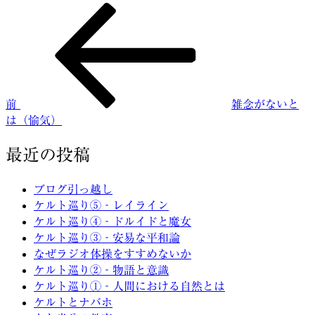
前
投
の
稿
投
稿
ナ
ビ
前
雑念がないと
ゲ
は（愉気）
ー
最近の投稿
シ
ョ
ブログ引っ越し
ケルト巡り⑤‐レイライン
ン
ケルト巡り④‐ドルイドと魔女
ケルト巡り③‐安易な平和論
なぜラジオ体操をすすめないか
ケルト巡り②‐物語と意識
ケルト巡り①‐人間における自然とは
ケルトとナバホ