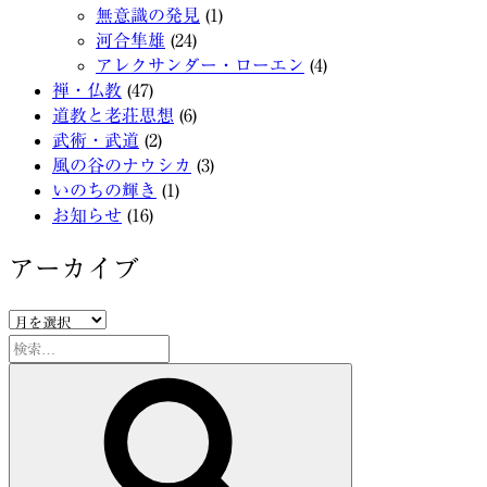
無意識の発見
(1)
河合隼雄
(24)
アレクサンダー・ローエン
(4)
禅・仏教
(47)
道教と老荘思想
(6)
武術・武道
(2)
風の谷のナウシカ
(3)
いのちの輝き
(1)
お知らせ
(16)
アーカイブ
ア
ー
検
カ
索:
検
イ
索
ブ