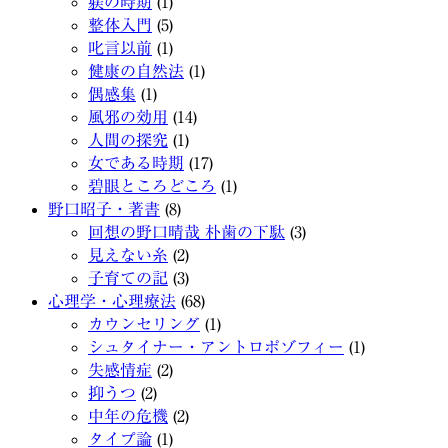
躾の時期
(1)
整体入門
(5)
叱言以前
(1)
健康の自然法
(1)
偶感集
(1)
風邪の効用
(14)
人間の探究
(1)
女である時期
(17)
碧眼ところどころ
(1)
野口昭子・著書
(8)
回想の野口晴哉 朴歯の下駄
(3)
見えない糸
(2)
子育ての記
(3)
心理学・心理療法
(68)
カウンセリング
(1)
シュタイナー・アントロポゾフィー
(1)
失感情症
(2)
抑うつ
(2)
中年の危機
(2)
タイプ論
(1)