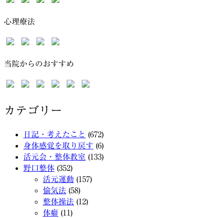
心理療法
当院からのおすすめ
カテゴリー
日記・考えたこと
(672)
身体感覚を取り戻す
(6)
活元会・整体教室
(133)
野口整体
(352)
活元運動
(157)
愉気法
(58)
整体操法
(12)
体癖
(11)