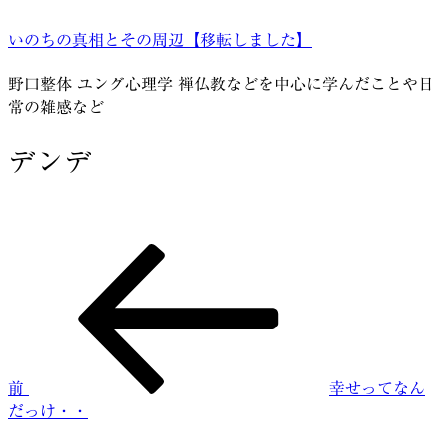
コ
いのちの真相とその周辺【移転しました】
ン
テ
野口整体 ユング心理学 禅仏教などを中心に学んだことや日
ン
常の雑感など
ツ
へ
デンデ
ス
キ
ッ
プ
前
投
の
稿
投
稿
ナ
ビ
前
幸せってなん
ゲ
だっけ・・
ー