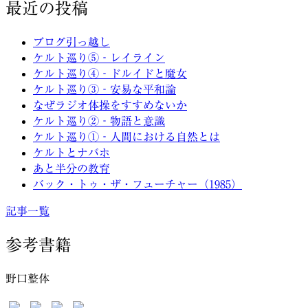
最近の投稿
シ
ョ
ブログ引っ越し
ケルト巡り⑤‐レイライン
ン
ケルト巡り④‐ドルイドと魔女
ケルト巡り③‐安易な平和論
なぜラジオ体操をすすめないか
ケルト巡り②‐物語と意識
ケルト巡り①‐人間における自然とは
ケルトとナバホ
あと半分の教育
バック・トゥ・ザ・フューチャー（1985）
記事一覧
参考書籍
野口整体