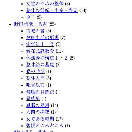
女性のための整体
(3)
整体の妊娠・出産・育児
(34)
逆子
(2)
野口晴哉・著書
(85)
治療の書
(3)
健康生活の原理
(7)
愉気法１・２
(5)
潜在意識教育
(12)
体運動の構造１・２
(5)
整体法の基礎
(2)
躾の時期
(1)
整体入門
(5)
叱言以前
(1)
健康の自然法
(1)
偶感集
(1)
風邪の効用
(14)
人間の探究
(1)
女である時期
(17)
碧眼ところどころ
(1)