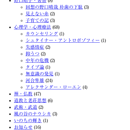
野口昭子・著書
(8)
回想の野口晴哉 朴歯の下駄
(3)
見えない糸
(2)
子育ての記
(3)
心理学・心理療法
(68)
カウンセリング
(1)
シュタイナー・アントロポゾフィー
(1)
失感情症
(2)
抑うつ
(2)
中年の危機
(2)
タイプ論
(1)
無意識の発見
(1)
河合隼雄
(24)
アレクサンダー・ローエン
(4)
禅・仏教
(47)
道教と老荘思想
(6)
武術・武道
(2)
風の谷のナウシカ
(3)
いのちの輝き
(1)
お知らせ
(16)