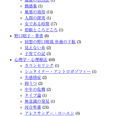
健康の自然法
(1)
偶感集
(1)
風邪の効用
(14)
人間の探究
(1)
女である時期
(17)
碧眼ところどころ
(1)
野口昭子・著書
(8)
回想の野口晴哉 朴歯の下駄
(3)
見えない糸
(2)
子育ての記
(3)
心理学・心理療法
(68)
カウンセリング
(1)
シュタイナー・アントロポゾフィー
(1)
失感情症
(2)
抑うつ
(2)
中年の危機
(2)
タイプ論
(1)
無意識の発見
(1)
河合隼雄
(24)
アレクサンダー・ローエン
(4)