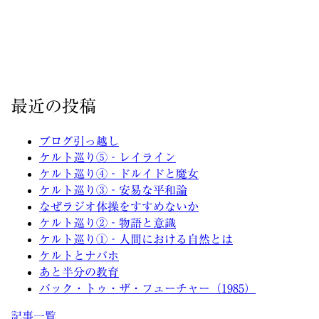
最近の投稿
ブログ引っ越し
ケルト巡り⑤‐レイライン
ケルト巡り④‐ドルイドと魔女
ケルト巡り③‐安易な平和論
なぜラジオ体操をすすめないか
ケルト巡り②‐物語と意識
ケルト巡り①‐人間における自然とは
ケルトとナバホ
あと半分の教育
バック・トゥ・ザ・フューチャー（1985）
記事一覧