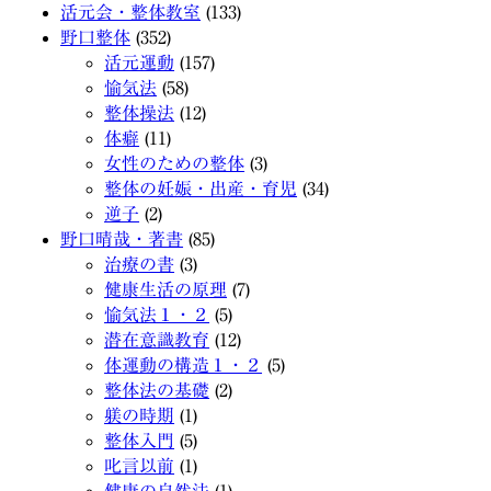
活元会・整体教室
(133)
野口整体
(352)
活元運動
(157)
愉気法
(58)
整体操法
(12)
体癖
(11)
女性のための整体
(3)
整体の妊娠・出産・育児
(34)
逆子
(2)
野口晴哉・著書
(85)
治療の書
(3)
健康生活の原理
(7)
愉気法１・２
(5)
潜在意識教育
(12)
体運動の構造１・２
(5)
整体法の基礎
(2)
躾の時期
(1)
整体入門
(5)
叱言以前
(1)