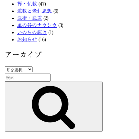
禅・仏教
(47)
道教と老荘思想
(6)
武術・武道
(2)
風の谷のナウシカ
(3)
いのちの輝き
(1)
お知らせ
(16)
アーカイブ
ア
ー
検
カ
索:
検
イ
索
ブ