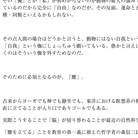
その「俺」とか「私」が初めからないのが動物の最大の強み
ているのだから完全に「自由」なのだが、その反面、運命と
種・同類といえるかもしれない。
その点人間の場合はどうかと言うと、動物にはない自我とい
「自我」という枷にしょっちゅう躓いてもいる。愚かと言え
くのはそういう枷を外すためなのだ。
そのために必須となるのが、「腰」。
古来からヨーガでも禅でも静坐でも、東洋における瞑想系の
直に立てることが入り口でありゴールでもある。
実際こうすることで「脳」が切り替わることが最近の自然科
「腰を立てる」ことを教育の第一義に据えた哲学者の森信三