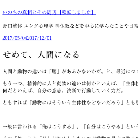
コ
いのちの真相とその周辺【移転しました】
ン
テ
野口整体 ユング心理学 禅仏教などを中心に学んだことや日
ン
ツ
投
2017/05/04
2017/12/01
へ
稿
ス
日:
せめて、人間になる
キ
ッ
人間と動物の違いは「腰」があるかないかだ。と、最近につ
プ
もう一つ、精神的に人と動物の違いは何かといえば、「主体
何だといえば、自分の意志、決断で行動していく力だ。
ともすれば「動物にはそういう主体性などないだろう」とも
一般に言われる「俺はこうする」、「自分はこうやる」とい