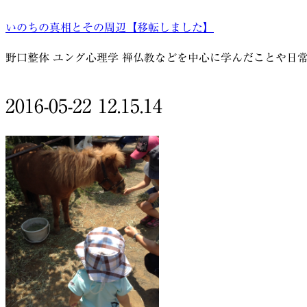
コ
いのちの真相とその周辺【移転しました】
ン
テ
野口整体 ユング心理学 禅仏教などを中心に学んだことや日
ン
ツ
へ
2016-05-22 12.15.14
ス
キ
ッ
プ