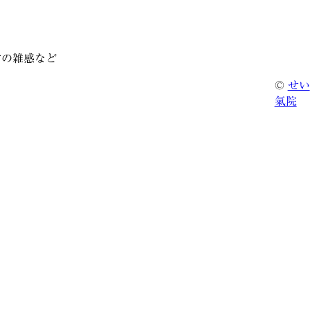
常の雑感など
©
せい
氣院