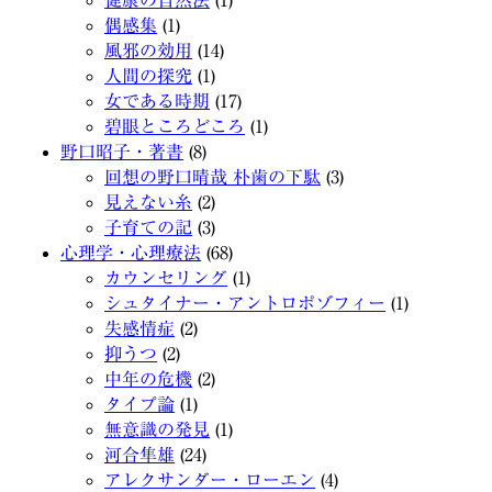
健康の自然法
(1)
偶感集
(1)
風邪の効用
(14)
人間の探究
(1)
女である時期
(17)
碧眼ところどころ
(1)
野口昭子・著書
(8)
回想の野口晴哉 朴歯の下駄
(3)
見えない糸
(2)
子育ての記
(3)
心理学・心理療法
(68)
カウンセリング
(1)
シュタイナー・アントロポゾフィー
(1)
失感情症
(2)
抑うつ
(2)
中年の危機
(2)
タイプ論
(1)
無意識の発見
(1)
河合隼雄
(24)
アレクサンダー・ローエン
(4)