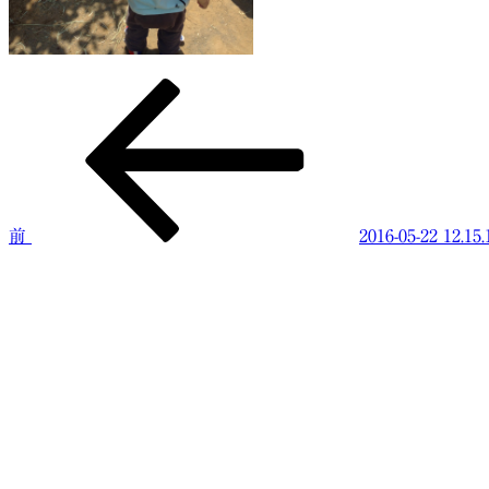
前
投
の
稿
投
稿
ナ
ビ
前
2016-05-22 12.15.
ゲ
ー
シ
ョ
ン