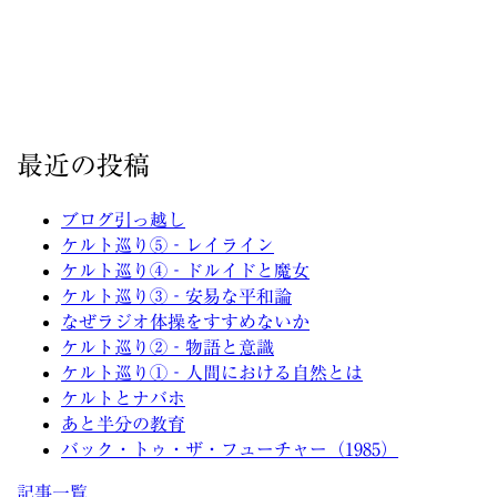
最近の投稿
ブログ引っ越し
ケルト巡り⑤‐レイライン
ケルト巡り④‐ドルイドと魔女
ケルト巡り③‐安易な平和論
なぜラジオ体操をすすめないか
ケルト巡り②‐物語と意識
ケルト巡り①‐人間における自然とは
ケルトとナバホ
あと半分の教育
バック・トゥ・ザ・フューチャー（1985）
記事一覧