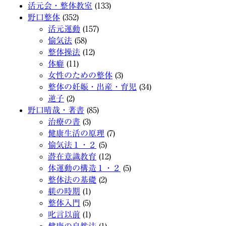
活元会・整体教室
(133)
野口整体
(352)
活元運動
(157)
愉気法
(58)
整体操法
(12)
体癖
(11)
女性のための整体
(3)
整体の妊娠・出産・育児
(34)
逆子
(2)
野口晴哉・著書
(85)
治療の書
(3)
健康生活の原理
(7)
愉気法１・２
(5)
潜在意識教育
(12)
体運動の構造１・２
(5)
整体法の基礎
(2)
躾の時期
(1)
整体入門
(5)
叱言以前
(1)