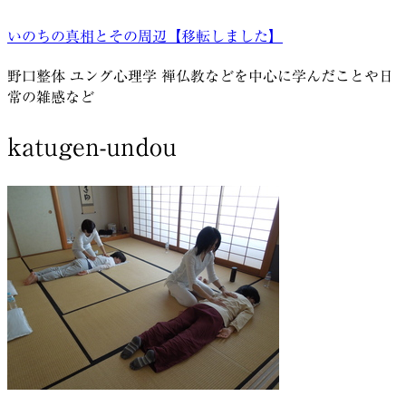
コ
いのちの真相とその周辺【移転しました】
ン
テ
野口整体 ユング心理学 禅仏教などを中心に学んだことや日
ン
常の雑感など
ツ
へ
katugen-undou
ス
キ
ッ
プ