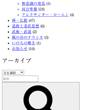
無意識の発見
(1)
河合隼雄
(24)
アレクサンダー・ローエン
(4)
禅・仏教
(47)
道教と老荘思想
(6)
武術・武道
(2)
風の谷のナウシカ
(3)
いのちの輝き
(1)
お知らせ
(16)
アーカイブ
ア
ー
検
カ
索:
検
イ
索
ブ