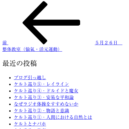
前
投
の
稿
投
稿
ナ
ビ
前
５月２６日
ゲ
整体教室（愉氣・活元運動）
ー
最近の投稿
シ
ョ
ブログ引っ越し
ケルト巡り⑤‐レイライン
ン
ケルト巡り④‐ドルイドと魔女
ケルト巡り③‐安易な平和論
なぜラジオ体操をすすめないか
ケルト巡り②‐物語と意識
ケルト巡り①‐人間における自然とは
ケルトとナバホ