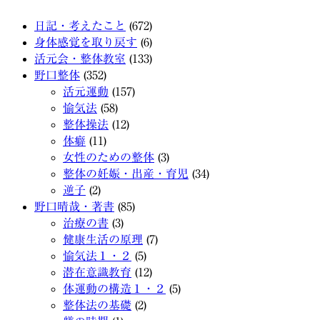
日記・考えたこと
(672)
身体感覚を取り戻す
(6)
活元会・整体教室
(133)
野口整体
(352)
活元運動
(157)
愉気法
(58)
整体操法
(12)
体癖
(11)
女性のための整体
(3)
整体の妊娠・出産・育児
(34)
逆子
(2)
野口晴哉・著書
(85)
治療の書
(3)
健康生活の原理
(7)
愉気法１・２
(5)
潜在意識教育
(12)
体運動の構造１・２
(5)
整体法の基礎
(2)