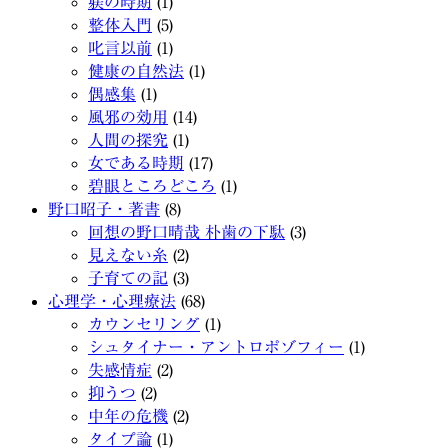
躾の時期
(1)
整体入門
(5)
叱言以前
(1)
健康の自然法
(1)
偶感集
(1)
風邪の効用
(14)
人間の探究
(1)
女である時期
(17)
碧眼ところどころ
(1)
野口昭子・著書
(8)
回想の野口晴哉 朴歯の下駄
(3)
見えない糸
(2)
子育ての記
(3)
心理学・心理療法
(68)
カウンセリング
(1)
シュタイナー・アントロポゾフィー
(1)
失感情症
(2)
抑うつ
(2)
中年の危機
(2)
タイプ論
(1)